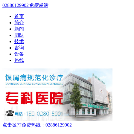
02886129902
免费通话
首页
简介
新闻
团队
技术
咨询
设备
路线
点击拨打免费热线：02886129902