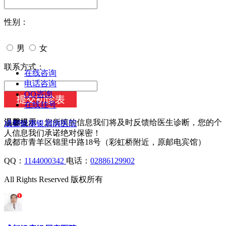
性别：
男
女
今天日期：
联系方式：
在线咨询
电话咨询
QQ咨询
在线挂号
温馨提示：
您所填的信息我们将及时反馈给医生诊断，您的个
成都银康银屑病医院
人信息我们承诺绝对保密！
成都市青羊区锦里中路18号（彩虹桥附近，原邮电宾馆）
QQ：
1144000342
电话：
02886129902
All Rights Reserved 版权所有