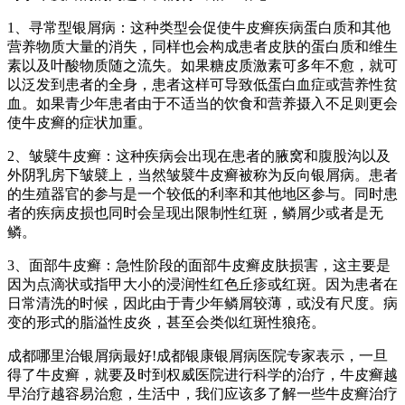
1、寻常型银屑病：这种类型会促使牛皮癣疾病蛋白质和其他
营养物质大量的消失，同样也会构成患者皮肤的蛋白质和维生
素以及叶酸物质随之流失。如果糖皮质激素可多年不愈，就可
以泛发到患者的全身，患者这样可导致低蛋白血症或营养性贫
血。如果青少年患者由于不适当的饮食和营养摄入不足则更会
使牛皮癣的症状加重。
2、皱襞牛皮癣：这种疾病会出现在患者的腋窝和腹股沟以及
外阴乳房下皱襞上，当然皱襞牛皮癣被称为反向银屑病。患者
的生殖器官的参与是一个较低的利率和其他地区参与。同时患
者的疾病皮损也同时会呈现出限制性红斑，鳞屑少或者是无
鳞。
3、面部牛皮癣：急性阶段的面部牛皮癣皮肤损害，这主要是
因为点滴状或指甲大小的浸润性红色丘疹或红斑。因为患者在
日常清洗的时候，因此由于青少年鳞屑较薄，或没有尺度。病
变的形式的脂溢性皮炎，甚至会类似红斑性狼疮。
成都哪里治银屑病最好!成都银康银屑病医院专家表示，一旦
得了牛皮癣，就要及时到权威医院进行科学的治疗，牛皮癣越
早治疗越容易治愈，生活中，我们应该多了解一些牛皮癣治疗