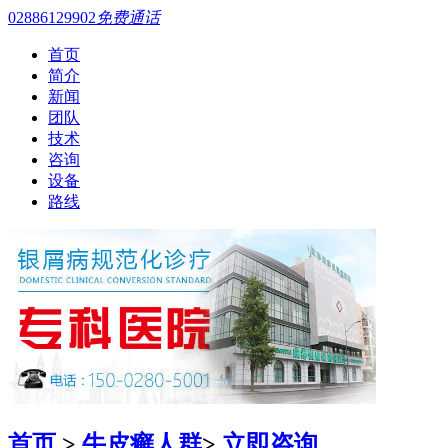
02886129902
免费通话
首页
简介
新闻
团队
技术
咨询
设备
路线
首页
>
牛皮癣人群
>
立即咨询