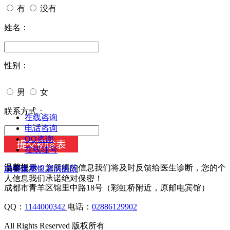
有
没有
姓名：
性别：
男
女
今天日期：
联系方式：
在线咨询
电话咨询
QQ咨询
在线挂号
温馨提示：
您所填的信息我们将及时反馈给医生诊断，您的个
成都银康银屑病医院
人信息我们承诺绝对保密！
成都市青羊区锦里中路18号（彩虹桥附近，原邮电宾馆）
QQ：
1144000342
电话：
02886129902
All Rights Reserved 版权所有