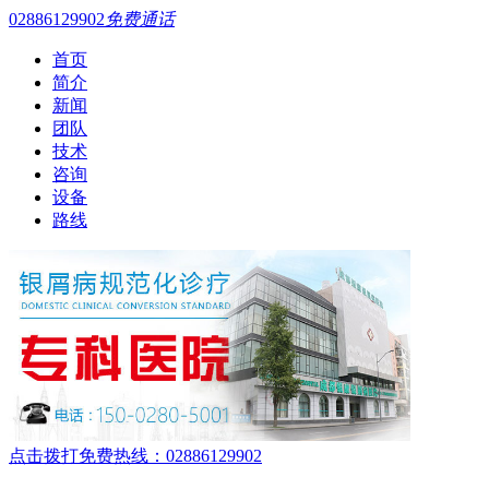
02886129902
免费通话
首页
简介
新闻
团队
技术
咨询
设备
路线
点击拨打免费热线：02886129902