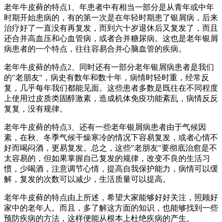
老年牛皮藓的特点1、年患者中有相当一部分是从青年或中年
时期开始患病的，有的第一次是在年轻时期患了银屑病，后来
治疗好了一直没有再复发，而到六十岁退休后又复发了，而且
还合并高血压和心血管病，或者合并糖尿病。这也是老年银屑
病患者的一个特点，往往容易合并心脑血管的疾病。
老年牛皮藓的特点2、同时还有一部分老年银屑病患者是我们
的"老朋友"，病史有数年和数十年，病情时轻时重，经常反
复，几乎每年我们都能见面。这些患者多数是既往在不同程度
上使用过皮质类固醇激素，造成机体免疫功能紊乱，病情反反
复复，没有规律。
老年牛皮藓的特点3、还有一些老年银屑病患者由于气候因
素，在秋、冬季气候干燥寒冷的情况下容易复发，或者心情不
好而喝闷酒，更易复发。总之，这些"老朋友"要彻底治愈是不
太容易的，但如果掌握自己复发的规律，改变不良的生活习
惯，少喝酒，注意调节心情，提高自我保护能力，病情可以缓
解，复发的次数可以减少，生活质量可以提高。
老年牛皮藓的特点由上所述，希望大家能够好好关注，照顾好
家中的老年人。而且，多了解这方面的知识，也能够找到一些
预防疾病的方法，这样便能从根本上杜绝疾病的产生。