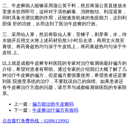
二、牛皮癣病人能够采用蒲公英干料，然后将蒲公英直接放水
里煲水饮用即可，这样对于清热解毒、消肿散结、利湿退黄，
同时具备光谱抗菌的作用，还能激发机体的免疫能力，达到利
胆保 肝的功效，从而达到了医治牛皮癣的疗效。
三、采用仙人掌，然后将取仙人掌，苦楝子，刺芽果，水，待
水烧开后用文火将上述药材煎熬3小时后去渣，再用文火熬至
膏状。将药膏趁热均匀涂于牛皮纸上，将药膏趁热均匀涂于牛
皮纸 上。
以上就是成都牛皮癣专科医院的专家对治疗银屑病最好偏方的
介绍，希望对患者有帮助。通过专家的介绍我们大概了解了几
种治疗牛皮癣的偏方，但是偏方要慎重使用，希望患者还是要
到医 院接受系统的治疗，不要耽误自己的病情。如果患者还
有牛皮癣治疗方面的问题，请尽早与成都银屑病医院的专家联
系。
上一篇：
偏方能治愈牛皮癣吗
下一篇：
牛皮癣治疗偏方有效吗
点击拨打免费热线：02886129902