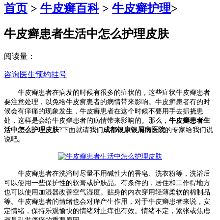
首页
>
牛皮癣百科
>
牛皮癣护理
>
牛皮癣患者生活中怎么护理皮肤
阅读量：
咨询医生
预约挂号
牛皮癣患者在病发的时候有很多的症状的，这些症状牛皮癣患者
要注意处理，以免给牛皮癣患者的病情带来影响。牛皮癣患者有的时
候会有痒痛的现象发生，牛皮癣患者在这个时候不要用手去抓挠患
处，这样是会给牛皮癣患者的病情带来影响的。那么，
牛皮癣患者生
活中怎么护理皮肤
?下面就请我们
成都银康银屑病医院
的专家给我们说
说吧。
牛皮癣患者在洗浴时尽量不用碱性大的香皂、洗衣粉等，洗浴后
可以使用一些保护性的软膏或护肤品。有条件的，居住和工作得地方
也可以使用加湿器改善空气湿度。贴身的内衣穿用轻薄柔软的棉制品
等。牛皮癣患者的情绪也会对痒产生作用，对于牛皮癣患者来说，安
定情绪，保持乐观愉快的情绪对止痒也有效。情绪不定，紧张或焦虑