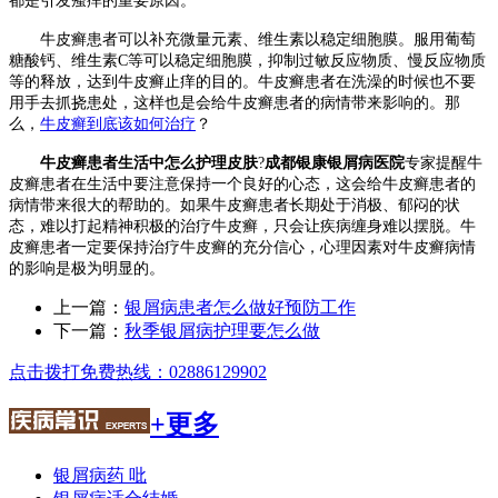
都是引发瘙痒的重要原因。
牛皮癣患者可以补充微量元素、维生素以稳定细胞膜。服用葡萄
糖酸钙、维生素C等可以稳定细胞膜，抑制过敏反应物质、慢反应物质
等的释放，达到牛皮癣止痒的目的。牛皮癣患者在洗澡的时候也不要
用手去抓挠患处，这样也是会给牛皮癣患者的病情带来影响的。那
么，
牛皮癣到底该如何治疗
？
牛皮癣患者生活中怎么护理皮肤
?
成都银康银屑病医院
专家提醒牛
皮癣患者在生活中要注意保持一个良好的心态，这会给牛皮癣患者的
病情带来很大的帮助的。如果牛皮癣患者长期处于消极、郁闷的状
态，难以打起精神积极的治疗牛皮癣，只会让疾病缠身难以摆脱。牛
皮癣患者一定要保持治疗牛皮癣的充分信心，心理因素对牛皮癣病情
的影响是极为明显的。
上一篇：
银屑病患者怎么做好预防工作
下一篇：
秋季银屑病护理要怎么做
点击拨打免费热线：02886129902
+更多
银屑病药 吡