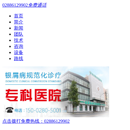
02886129902
免费通话
首页
简介
新闻
团队
技术
咨询
设备
路线
点击拨打免费热线：02886129902