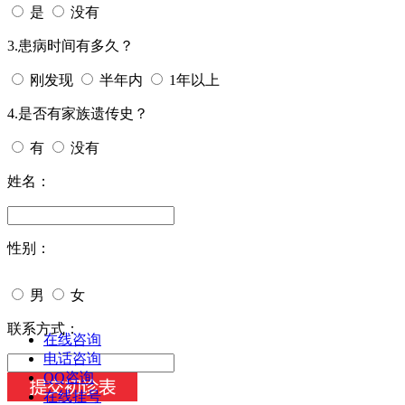
是
没有
3.患病时间有多久？
刚发现
半年内
1年以上
4.是否有家族遗传史？
有
没有
姓名：
性别：
男
女
今天日期：
联系方式：
在线咨询
电话咨询
QQ咨询
在线挂号