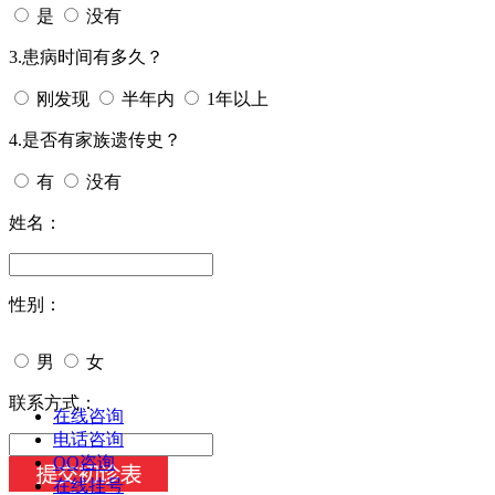
是
没有
3.患病时间有多久？
刚发现
半年内
1年以上
4.是否有家族遗传史？
有
没有
姓名：
性别：
男
女
今天日期：
联系方式：
在线咨询
电话咨询
QQ咨询
在线挂号