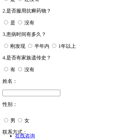
2.是否服用抗癣药物？
是
没有
3.患病时间有多久？
刚发现
半年内
1年以上
4.是否有家族遗传史？
有
没有
姓名：
性别：
男
女
今天日期：
联系方式：
在线咨询