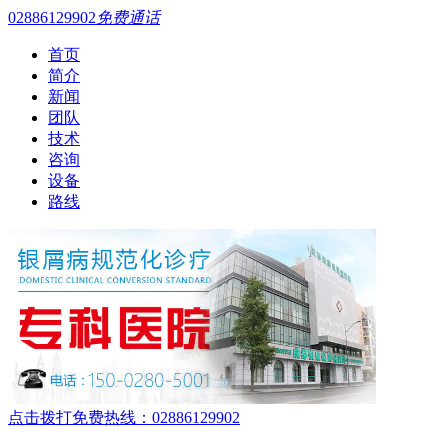
02886129902
免费通话
首页
简介
新闻
团队
技术
咨询
设备
路线
点击拨打免费热线：02886129902