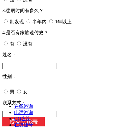
3.患病时间有多久？
刚发现
半年内
1年以上
4.是否有家族遗传史？
有
没有
姓名：
性别：
男
女
今天日期：
联系方式：
在线咨询
电话咨询
QQ咨询
在线挂号