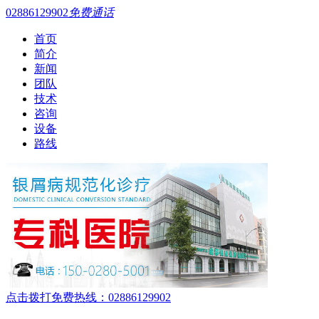
02886129902
免费通话
首页
简介
新闻
团队
技术
咨询
设备
路线
点击拨打免费热线：02886129902