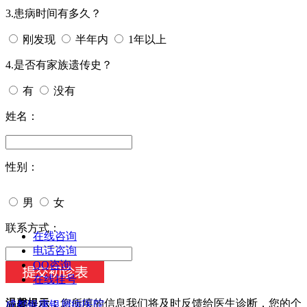
3.患病时间有多久？
刚发现
半年内
1年以上
4.是否有家族遗传史？
有
没有
姓名：
性别：
男
女
今天日期：
联系方式：
在线咨询
电话咨询
QQ咨询
在线挂号
温馨提示：
您所填的信息我们将及时反馈给医生诊断，您的个
成都银康银屑病医院