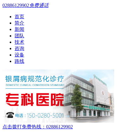
02886129902
免费通话
首页
简介
新闻
团队
技术
咨询
设备
路线
点击拨打免费热线：02886129902