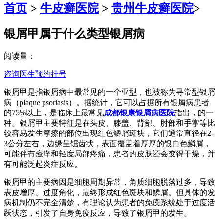
首页
>
牛皮癣医院
>
贵州牛皮癣医院
>
银屑甲属于什么类型银屑病
阅读量：
咨询医生
预约挂号
银屑甲是指银屑病中最常见的一个亚型，也被称为寻常型银屑
病（plaque psoriasis）。据统计，它可以占据所有银屑病患者
的75%以上，是临床上最常见
成都银康银屑病医院
指出，的一
种。银屑甲主要特征是在头皮、膝盖、背部、肘部和手掌等比
较容易发生摩擦的部位出现红色鳞屑斑块，它们通常直径在2-
3公分左右，边缘呈锯齿状，表面覆盖着厚厚的银白色鳞屑，
可能伴有瘙痒和轻度局部疼痛，患者的皮肤还会变得干燥，并
有可能泛起炎症反应。
银屑甲的主要病因是细胞周期异常，角质细胞脱落过多，导致
表皮增厚、过度角化，最终形成红色斑块和鳞屑。但具体的发
病机制仍不完全清楚，有理论认为患者的免疫系统处于过度活
跃状态，引发了自身免疫反应，导致了银屑甲的发生。